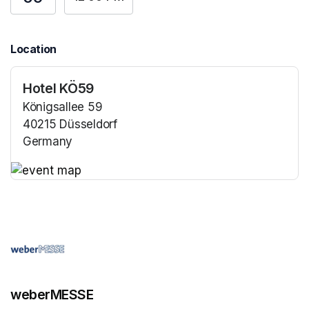
Location
Hotel KÖ59
Königsallee 59
40215 Düsseldorf
Germany
(opens in a new tab)
(opens in a new tab)
weberMESSE