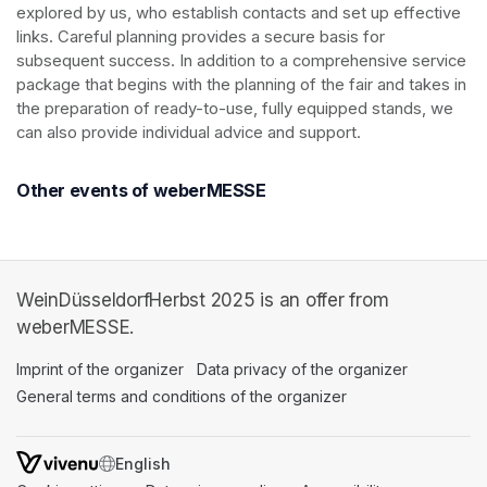
explored by us, who establish contacts and set up effective 
links. Careful planning provides a secure basis for 
subsequent success. In addition to a comprehensive service 
package that begins with the planning of the fair and takes in 
the preparation of ready-to-use, fully equipped stands, we 
can also provide individual advice and support.
Other events of weberMESSE
WeinDüsseldorfHerbst 2025 is an offer from
weberMESSE.
Imprint of the organizer
(opens in a new tab)
Data privacy of the organizer
(opens in 
General terms and conditions of the organizer
(opens in a new ta
SWITCH LANGUAGE