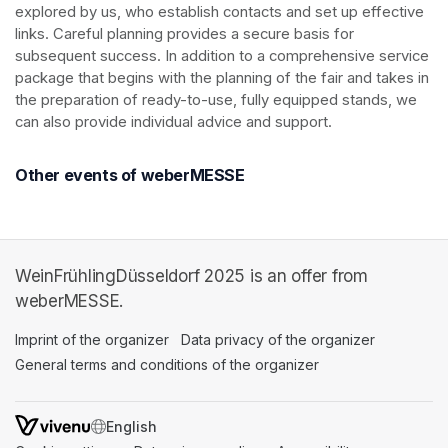
explored by us, who establish contacts and set up effective 
links. Careful planning provides a secure basis for 
subsequent success. In addition to a comprehensive service 
package that begins with the planning of the fair and takes in 
the preparation of ready-to-use, fully equipped stands, we 
can also provide individual advice and support.
Other events of weberMESSE
WeinFrühlingDüsseldorf 2025 is an offer from
weberMESSE.
Imprint of the organizer
(opens in a new tab)
Data privacy of the organizer
(opens in 
General terms and conditions of the organizer
(opens in a new ta
SWITCH LANGUAGE