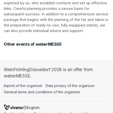
explored by us, who establish contacts and set up effective 
links. Careful planning provides a secure basis for 
subsequent success. In addition to a comprehensive service 
package that begins with the planning of the fair and takes in 
the preparation of ready-to-use, fully equipped stands, we 
can also provide individual advice and support.
Other events of weberMESSE
WeinFrühlingDüsseldorf 2026 is an offer from
weberMESSE.
Imprint of the organizer
(opens in a new tab)
Data privacy of the organizer
(opens in 
General terms and conditions of the organizer
(opens in a new ta
SWITCH LANGUAGE