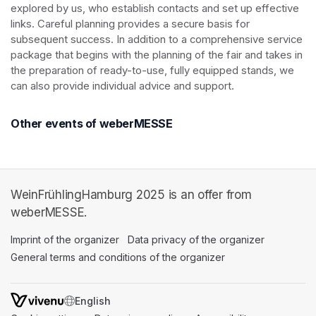
explored by us, who establish contacts and set up effective 
links. Careful planning provides a secure basis for 
subsequent success. In addition to a comprehensive service 
package that begins with the planning of the fair and takes in 
the preparation of ready-to-use, fully equipped stands, we 
can also provide individual advice and support.
Other events of weberMESSE
WeinFrühlingHamburg 2025 is an offer from
weberMESSE.
Imprint of the organizer
(opens in a new tab)
Data privacy of the organizer
(opens in 
General terms and conditions of the organizer
(opens in a new ta
SWITCH LANGUAGE