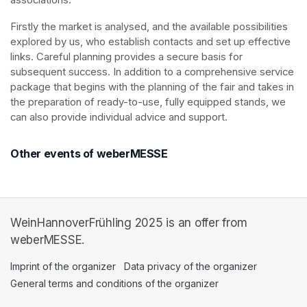
Firstly the market is analysed, and the available possibilities 
explored by us, who establish contacts and set up effective 
links. Careful planning provides a secure basis for 
subsequent success. In addition to a comprehensive service 
package that begins with the planning of the fair and takes in 
the preparation of ready-to-use, fully equipped stands, we 
can also provide individual advice and support.
Other events of weberMESSE
WeinHannoverFrühling 2025 is an offer from
weberMESSE.
Imprint of the organizer
(opens in a new tab)
Data privacy of the organizer
(opens in 
General terms and conditions of the organizer
(opens in a new ta