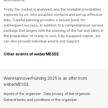
Firstly the market is analysed, and the available possibilities 
explored by us, who establish contacts and set up effective 
links. Careful planning provides a secure basis for 
subsequent success. In addition to a comprehensive service 
package that begins with the planning of the fair and takes in 
the preparation of ready-to-use, fully equipped stands, we 
can also provide individual advice and support.
Other events of weberMESSE
WeinHannoverFrühling 2025 is an offer from
weberMESSE.
Imprint of the organizer
(opens in a new tab)
Data privacy of the organizer
(opens in 
General terms and conditions of the organizer
(opens in a new ta