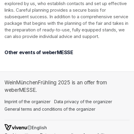
explored by us, who establish contacts and set up effective 
links. Careful planning provides a secure basis for 
subsequent success. In addition to a comprehensive service 
package that begins with the planning of the fair and takes in 
the preparation of ready-to-use, fully equipped stands, we 
can also provide individual advice and support.
Other events of weberMESSE
WeinMünchenFrühling 2025 is an offer from
weberMESSE.
Imprint of the organizer
(opens in a new tab)
Data privacy of the organizer
(opens in 
General terms and conditions of the organizer
(opens in a new ta
SWITCH LANGUAGE